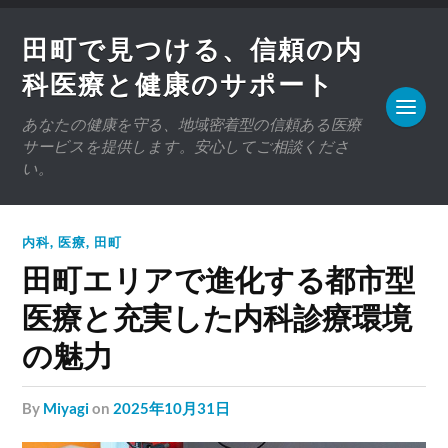
田町で見つける、信頼の内
科医療と健康のサポート
あなたの健康を守る、地域密着型の信頼ある医療
サービスを提供します。安心してご相談くださ
い。
内科
,
医療
,
田町
田町エリアで進化する都市型
医療と充実した内科診療環境
の魅力
by
Miyagi
on
2025年10月31日