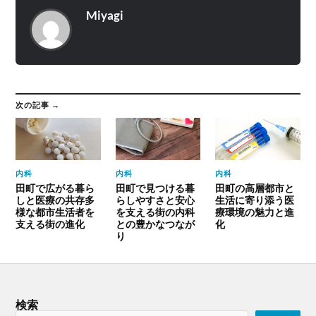
Miyagi
次の記事 →
内科
内科
内科
田町で広がる暮ら
田町で見つける暮
田町の高層都市と
しと医療の共存多
らしやすさと安心
生活に寄り添う医
様な都市生活者を
を支える街の内科
療環境の魅力と進
支える街の進化
との豊かなつなが
化
り
検索