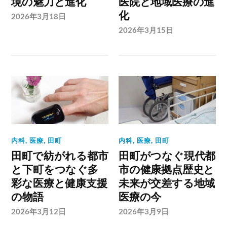
境の魅力と進化
医院と地域医療の進
化
2026年3月18日
2026年3月15日
内科
,
医療
,
田町
内科
,
医療
,
田町
田町で紡がれる都市
田町がつなぐ現代都
と下町をつなぐ多
市の健康拠点歴史と
彩な医療と健康支援
未来が交差する地域
の物語
医療の今
2026年3月12日
2026年3月9日