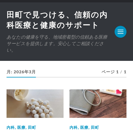
田町で見つける、信頼の内
科医療と健康のサポート
あなたの健康を守る、地域密着型の信頼ある医療
サービスを提供します。安心してご相談くださ
い。
月:
2026年3月
ページ 1
/
1
内科
,
医療
,
田町
内科
,
医療
,
田町