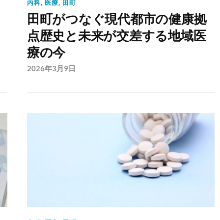
内科
,
医療
,
田町
つ
田町がつなぐ現代都市の健康拠
点歴史と未来が交差する地域医
療の今
2026年3月9日