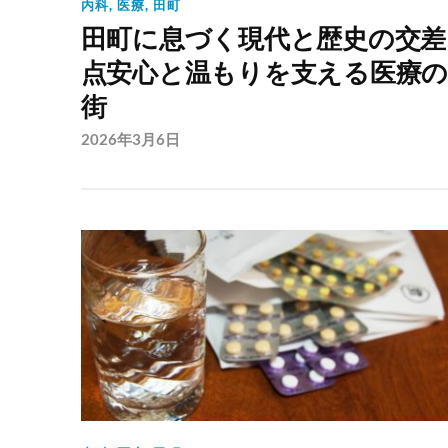
内科
,
医療
,
田町
田町に息づく現代と歴史の交差
点安心と温もりを支える医療
街
2026年3月6日