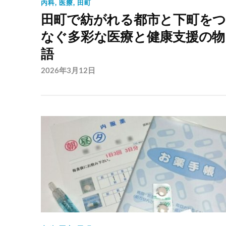
内科
,
医療
,
田町
田町で紡がれる都市と下町を
なぐ多彩な医療と健康支援の物
語
2026年3月12日