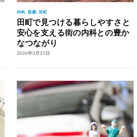
内科
,
医療
,
田町
共
田町で見つける暮らしやすさと
安心を支える街の内科との豊か
なつながり
2026年3月21日