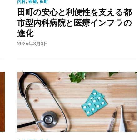
内科
,
医療
,
田町
田町の安心と利便性を支える都
の
市型内科病院と医療インフラの
進化
2026年3月3日